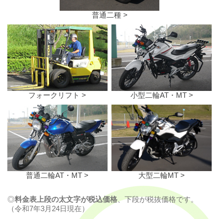
普通二種 >
フォークリフト >
小型二輪AT・MT >
普通二輪AT・MT >
大型二輪MT >
◎
料金表上段の太文字が税込価格
、下段が税抜価格です。
（令和7年3月24日現在）