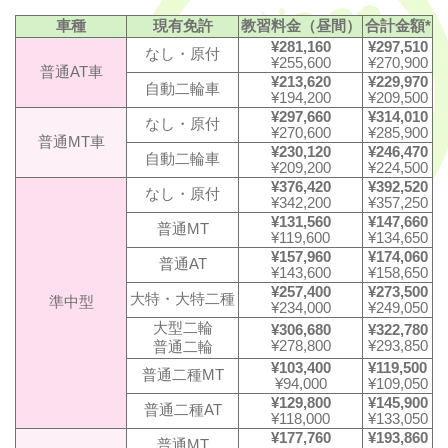
車種
現有免許
教習料金（昼間）
合計金額*
¥281,160
¥297,510
なし・原付
¥255,600
¥270,900
普通AT車
¥213,620
¥229,970
自動二輪車
¥194,200
¥209,500
¥297,660
¥314,010
なし・原付
¥270,600
¥285,900
普通MT車
¥230,120
¥246,470
自動二輪車
¥209,200
¥224,500
¥376,420
¥392,520
なし・原付
¥342,200
¥357,250
¥131,560
¥147,660
普通MT
¥119,600
¥134,650
¥157,960
¥174,060
普通AT
¥143,600
¥158,650
¥257,400
¥273,500
大特・大特二種
準中型
¥234,000
¥249,050
大型二輪
¥306,680
¥322,780
¥278,800
¥293,850
普通二輪
¥103,400
¥119,500
普通二種MT
¥94,000
¥109,050
¥129,800
¥145,900
普通二種AT
¥118,000
¥133,050
¥177,760
¥193,860
普通MT