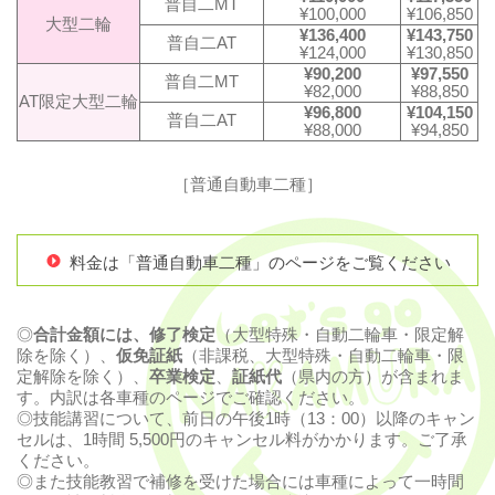
普自二MT
¥100,000
¥106,850
大型二輪
¥136,400
¥143,750
普自二AT
¥124,000
¥130,850
¥90,200
¥97,550
普自二MT
¥82,000
¥88,850
AT限定大型二輪
¥96,800
¥104,150
普自二AT
¥88,000
¥94,850
［普通自動車二種］
料金は「普通自動車二種」のページをご覧ください
◎
合計金額には、修了検定
（大型特殊・自動二輪車・限定解
除を除く）、
仮免証紙
（非課税、大型特殊・自動二輪車・限
定解除を除く）、
卒業検定
、
証紙代
（県内の方）が含まれま
す。内訳は各車種のページでご確認ください。
◎技能講習について、前日の午後1時（13：00）以降のキャン
セルは、1時間 5,500円のキャンセル料がかかります。ご了承
ください。
◎また技能教習で補修を受けた場合には車種によって一時間