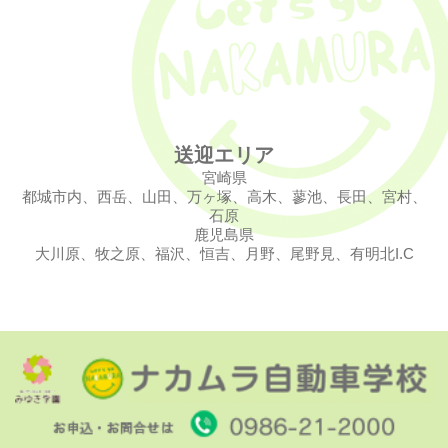
送迎エリア
宮崎県
都城市内、西岳、山田、万ヶ塚、高木、蓼池、長田、宮村、
石原
鹿児島県
大川原、牧之原、福沢、恒吉、月野、尾野見、有明北I.C