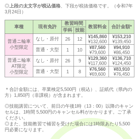
◎
上段の太文字が税込価格
、下段が税抜価格です。（令和7年
3月24日）
教習時間
車種
現有免許
教習料金
合計金額*
学科
技能
¥145,860
¥153,210
なし・原付
26
12
普通ニ輪車
¥132,600
¥139,450
小型限定
¥87,560
¥94,910
普通・大型
1
10
¥79,600
¥86,450
¥129,360
¥136,710
普通ニ輪車
なし・原付
26
9
¥117,600
¥124,450
AT限定
¥76,560
¥83,910
普通・大型
1
8
小型限定
¥69,600
¥76,450
＊合計金額には、卒業検定5,500円（税込）、証紙代（県内の
方）1,850円（非課税）が含まれます。
◎技能講習について、前日の午後1時（13：00）以降のキャン
セルは、1時間 5,500円のキャンセル料がかかります。ご了承
ください。
◎また、技能教習で補習を受けた場合には1時限あたり5,500
円必要になります。